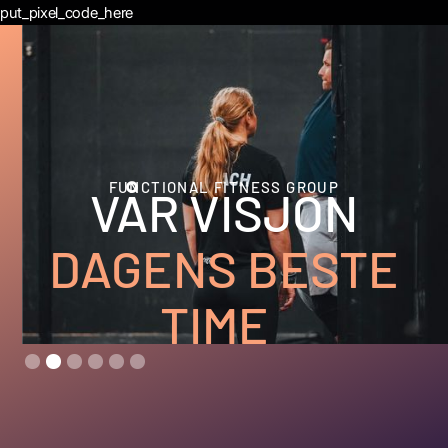
put_pixel_code_here
FUNCTIONAL FITNESS GROUP
VÅR VISJON
DAGENS BESTE
TIME
Slide 2 of 6.