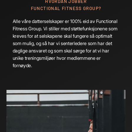
HVORDAN JOBBER
XT Fredrikstad
FUNCTIONAL FITNESS GROUP?
Rosenlund 14, 1617
Fredrikstad
Alle våre datterselskaper er 100% eid av Functional
Fitness Group. Vi stiller med støttefunksjonene som
kreves for at selskapene skal fungere så optimalt
XT Lyngdal
som mulig, og så har vi senterledere som har det
Åneveien 6, 4580
daglige ansvaret og som skal sørge for at vi har
Lyngdal
unike treningsmiljøer hvor medlemmene er
fornøyde.
XT Follo
Haugenveien 25/27,
1423 Ski