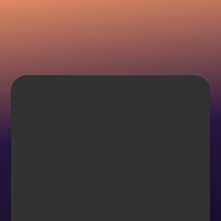
16
4041
Treningssentre
Medlemmer