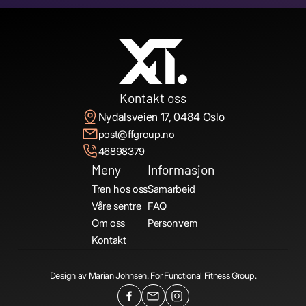
Kontakt oss
Nydalsveien 17, 0484 Oslo
post@ffgroup.no
46898379
Meny
Informasjon
Tren hos oss
Samarbeid
Våre sentre
FAQ
Om oss
Personvern
Kontakt
Design av
Marian Johnsen.
For
Functional Fitness Group.