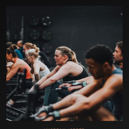
XT Hamar
Kornsilovegen 84,
2316 Hamar
XT Oslo
Nydalsveien 17, 0484
Oslo
XT Voss
Brynalii 102, 5705
Voss
XT Lambertseter
Cecilie Thoresens vei
5, 1153 Oslo