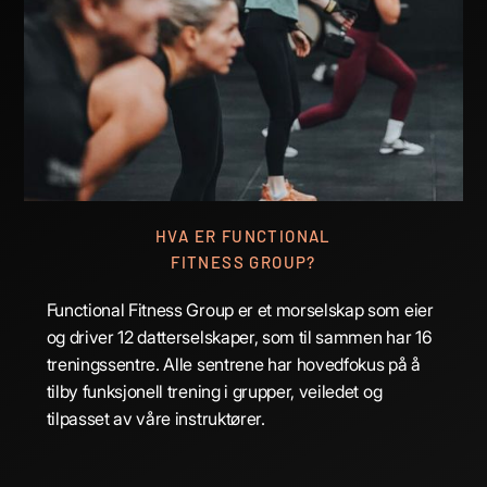
Breimyra 14, 4344
Bryne
XT Alta
Storengveien 21, 9515
Alta
HVA ER FUNCTIONAL
XT Løren
FITNESS GROUP?
Økernveien 115, 0579
Oslo
Functional Fitness Group er et morselskap som eier
og driver 12 datterselskaper, som til sammen har 16
treningssentre. Alle sentrene har hovedfokus på å
XT Mjøsa
tilby funksjonell trening i grupper, veiledet og
Thomasdalen 2, 2818
tilpasset av våre instruktører.
Gjøvik