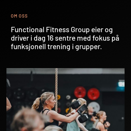
Lumberveien 29C,
4621 Kristiansand
OM OSS
Functional Fitness Group eier og
XT Molde
driver i dag 16 sentre med fokus på
Plutovegen 1, 6419
Molde
funksjonell trening i grupper.
XT Sortland
Verkstedveien 6,
8402 Sortland
XT Kvadraturen
Kongsgård alle 61,
4632 Kristiansand
XT Jæren